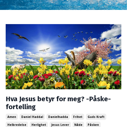
Hva Jesus betyr for meg? -Påske-
fortelling
Amen
Daniel Haddal
Danielhadda
Frihet
Guds Kraft
Helbredelse
Herlighet
Jesus Lever
Nåde
Påsken