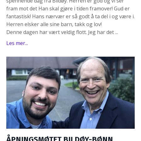
spennende dag fra Bildøy. Herren er god og vi ser
fram mot det Han skal gjøre i tiden framover! Gud er
fantastisk! Hans nærvær er så godt å ta del i og være i.
Herren elsker alle sine barn, takk og lov!
Denne dagen har vært veldig flott. Jeg har det ...
Les mer...
ÅPNINGSMØTET BILDØY-BØNN