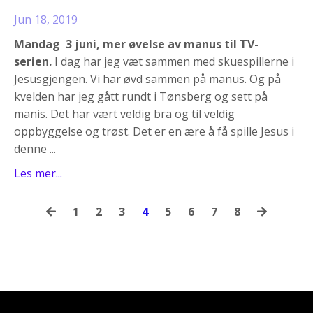
Jun 18, 2019
Mandag 3 juni, mer øvelse av manus til TV-
serien.
I dag har jeg væt sammen med skuespillerne i
Jesusgjengen. Vi har øvd sammen på manus. Og på
kvelden har jeg gått rundt i Tønsberg og sett på
manis. Det har vært veldig bra og til veldig
oppbyggelse og trøst. Det er en ære å få spille Jesus i
denne ...
Les mer...
1
2
3
4
5
6
7
8