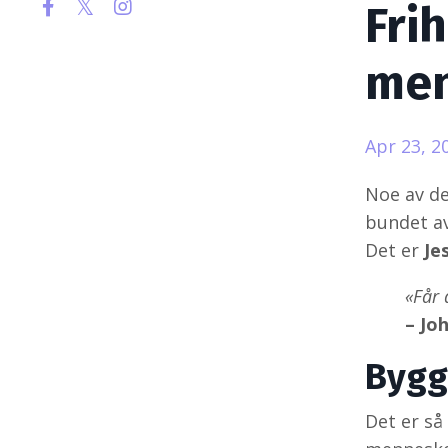
Fri
me
Apr 23, 2
Noe av de
bundet av
Det er
Je
«Får 
– Jo
Bygg
Det er så 