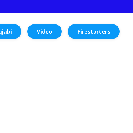
ajabi
Video
Firestarters