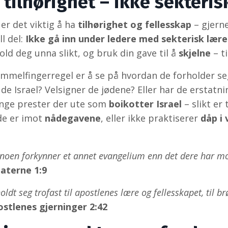
tilhørighet – ikke sekteris
 er det viktig å ha
tilhørighet og fellesskap
– gjern
l del:
Ikke gå inn under ledere med sekterisk lære
old deg unna slikt, og bruk din gave til å
skjelne
– ti
mmelfingerregel er å se på hvordan de forholder se
 de Israel? Velsigner de jødene? Eller har de erstatn
ange prester der ute som
boikotter Israel
– slikt er 
de er imot
nådegavene
, eller ikke praktiserer
dåp i
oen forkynner et annet evangelium enn det dere har mot
laterne 1:9
oldt seg trofast til apostlenes lære og fellesskapet, til 
ostlenes gjerninger 2:42