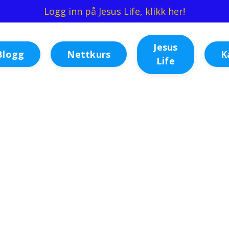
Logg inn på Jesus Life, klikk her!
Jesus
Blogg
Nettkurs
K
Life