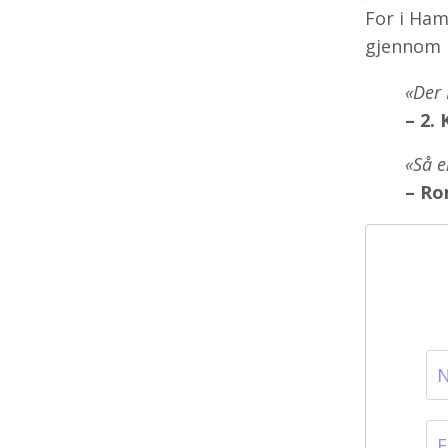
For i Ha
gjennom re
«Der 
– 2. 
«Så e
– Ro