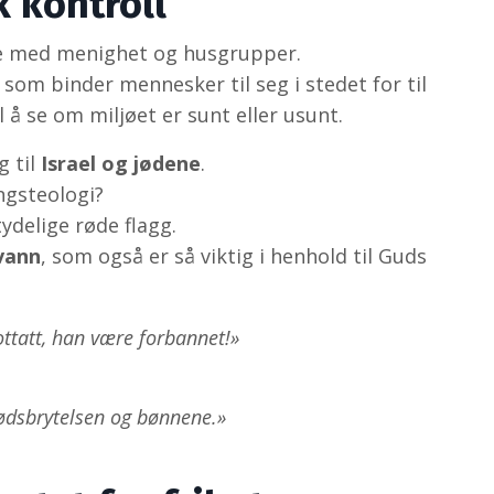
k kontroll
e med menighet og husgrupper.
som binder mennesker til seg i stedet for til
l å se om miljøet er sunt eller usunt.
g til
Israel og jødene
.
ingsteologi?
tydelige røde flagg.
 vann
, som også er så viktig i henhold til Guds
tatt, han være forbannet!»
brødsbrytelsen og bønnene.»