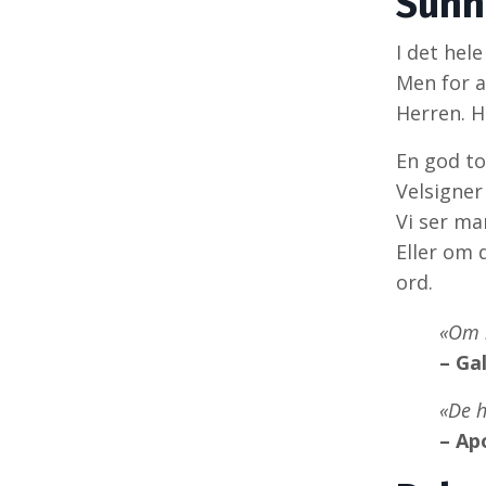
Sunn 
I det hele
Men for al
Herren. H
En god to
Velsigner
Vi ser m
Eller om 
ord.
«Om n
– Ga
«De h
– Ap