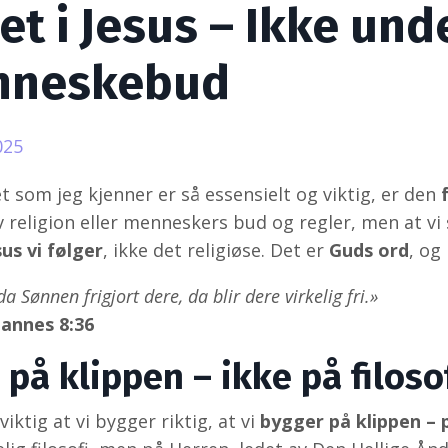
het i Jesus – Ikke und
nneskebud
025
t som jeg kjenner er så essensielt og viktig, er den
 religion eller menneskers bud og regler, men at vi s
sus vi følger
, ikke det religiøse. Det er
Guds ord
, og
da Sønnen frigjort dere, da blir dere virkelig fri.»
hannes 8:36
 på klippen – ikke på filos
viktig at vi bygger riktig, at vi
bygger på klippen – 