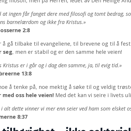
ig filosofi, men på Herren, ledet av Den Hellige Ånd
il at ingen får fanget dere med filosofi og tomt bedrag,
ns barnelærdom og ikke fra Kristus.»
losserne 2:8
 å gå tilbake til evangeliene, til brevene og til å fe
r seg
, men er stabil og er den samme hele veien!
s Kristus er i går og i dag den samme, ja, til evig tid.»
breerne 13:8
noe å tenke på, noe mektig å søke til og veldig trøst
 med oss hele veien!
Med det kan vi seire i livets u
i alt dette vinner vi mer enn seier ved ham som elsket o
merne 8:37