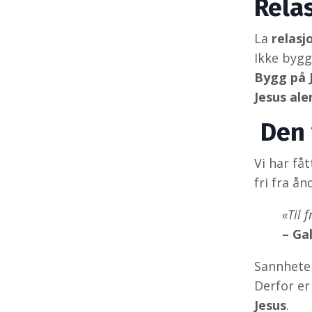
Rela
La
relasj
Ikke bygg
Bygg på J
Jesus ale
Den 
Vi har fåt
fri fra ån
«Til 
– Ga
Sannheten
Derfor er 
Jesus
.