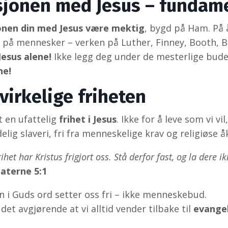
sjonen med Jesus – fundamen
onen din med Jesus være mektig
, bygd på Ham. På å
 på mennesker – verken på Luther, Finney, Booth, Bar
esus alene!
Ikke legg deg under de mesterlige bude
ne!
virkelige friheten
t en ufattelig
frihet i Jesus
. Ikke for å leve som vi vi
delig slaveri, fri fra menneskelige krav og religiøse å
frihet har Kristus frigjort oss. Stå derfor fast, og la der
laterne 5:1
 i Guds ord setter oss fri – ikke menneskebud.
det avgjørende at vi alltid vender tilbake til
evangel