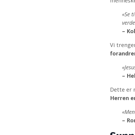
menneskel
«Se t
verde
– Ko
Vi trenger
forandre
«Jesu
– He
Dette er 
Herren er
«Men 
– Ro