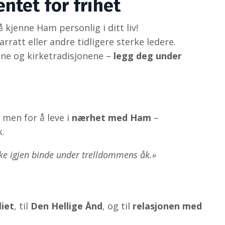
tet for frihet
 kjenne Ham personlig i ditt liv!
ratt eller andre tidligere sterke ledere.
ne og kirketradisjonene –
legg deg under
l, men for å leve i
nærhet med Ham
–
k.
e ikke igjen binde under trelldommens åk.»
iet
, til
Den Hellige Ånd
, og til
relasjonen med