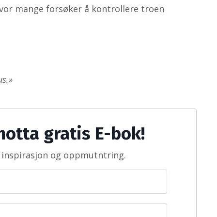
d hvor mange forsøker å kontrollere troen
us.»
otta gratis E-bok!
 inspirasjon og oppmutntring.